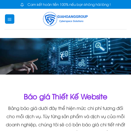
Skip
Cam kết hoàn tiền 100% nếu bạn không hài lòng !
to
content
Báo giá Thiết Kế Website
Bảng báo giá dưới đây thể hiện mức chi phí tương đối
cho mỗi dịch vụ. Tùy từng sản phẩm và dịch vụ của mỗi
doanh nghiệp, chúng tôi sẽ có bản báo giá chi tiết nhất