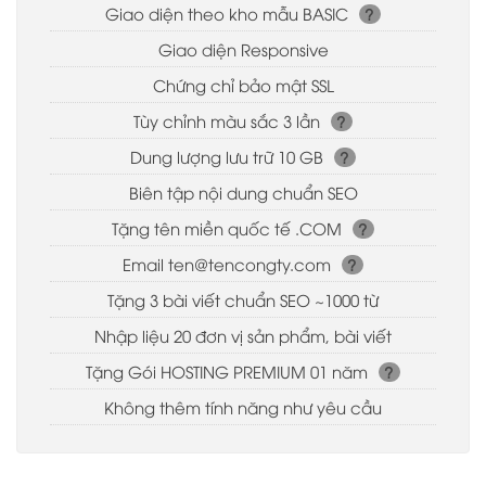
Giao diện theo kho mẫu BASIC
?
Giao diện Responsive
Chứng chỉ bảo mật SSL
Tùy chỉnh màu sắc 3 lần
?
Dung lượng lưu trữ 10 GB
?
Biên tập nội dung chuẩn SEO
Tặng tên miền quốc tế .COM
?
Email
ten@tencongty.com
?
Tặng 3 bài viết chuẩn SEO ~1000 từ
Nhập liệu 20 đơn vị sản phẩm, bài viết
Tặng Gói HOSTING PREMIUM 01 năm
?
Không thêm tính năng như yêu cầu
Tải Báo Giá
Kho Giao Diện