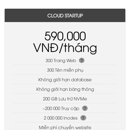
CLOUD STARTUP
590,000
VNĐ/tháng
300 Trang Web
?
300 Tên miền phụ
Không giới hạn database
Không giới hạn băng thông
200 GB Lưu trữ NVMe
~200 000 Truy cập
?
2 000 000 inodes
?
Miễn phí chuyển website