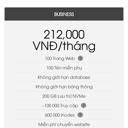
BUSINESS
212,000
VNĐ/tháng
100 Trang Web
?
100 Tên miền phụ
Không giới hạn database
Không giới hạn băng thông
200 GB Lưu trữ NVMe
~100 000 Truy cập
?
600 000 inodes
?
Miễn phí chuyển website