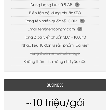
Dung lượng lưu trữ 5 GB
?
Biên tập nội dung chuẩn SEO
Tặng tên miền quốc tế .COM
?
Email
ten@tencongty.com
?
Tặng 2 bài viết chuẩn SEO ~1000 từ
Nhập liệu 10 đơn vị sản phẩm, bài viết
Tặng 2 banner cơ bản, logo
Không thêm tính năng như yêu cầu
BUSINESS
~10 triệu/gói