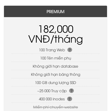
PREMIUM
182,000
VNĐ/tháng
100 Trang Web
?
100 Tên miền phụ
Không giới hạn database
Không giới hạn băng thông
100 GB dung lượng SSD
~25 000 Truy cập
?
400 000 inodes
?
Miễn phí chuyển website