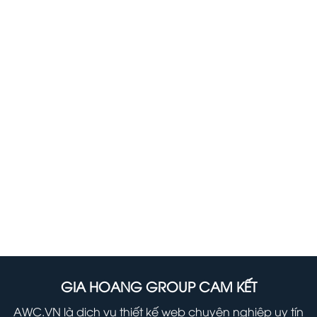
Tải Báo Giá
Kho Giao Diện
Hợp Đồng Mẫu
Xem Profile
GIA HOANG GROUP CAM KẾT
AWC.VN là dịch vụ thiết kế web chuyên nghiệp uy tín