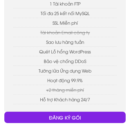
1 Tài khoản FTP
Tối đa 25 kết nối MySQL
SSL Miễn phí
Tài khoản Email công ty
Sao lưu hàng tuần
Quét Lỗ hổng WordPress
Bảo vệ chống DDoS
Tường lửa Ứng dụng Web
Hoạt động 99.9%
+2 tháng miễn phí
Hỗ trợ Khách hàng 24/7
ĐĂNG KÝ GÓI