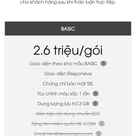
cho khách hàng sau khi thảo luận trực tiếp.
BASIC
2.6 triệu/gói
Giao diện theo kho mẫu BASIC
?
Giao diện Responsive
Chứng chỉ bảo mật SSL
Tùy chỉnh màu sắc 1 lần
?
Dung lượng lưu trữ 3 GB
?
Biên tập nội dung chuẩn SEO
Tặng tên miền quốc tế .COM
?
Email
ten@tencongty.com
?