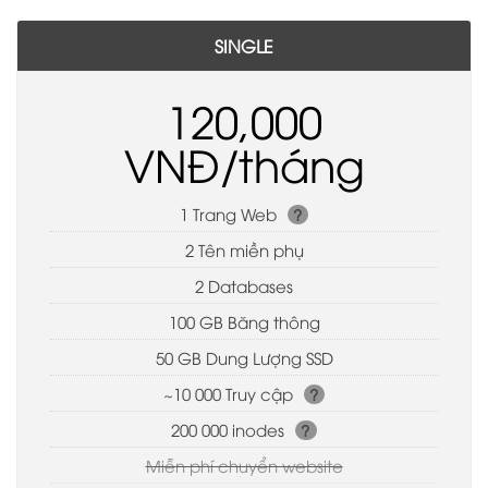
SINGLE
120,000
VNĐ/tháng
1 Trang Web
?
2 Tên miền phụ
2 Databases
100 GB Băng thông
50 GB Dung Lượng SSD
~10 000 Truy cập
?
200 000 inodes
?
Miễn phí chuyển website