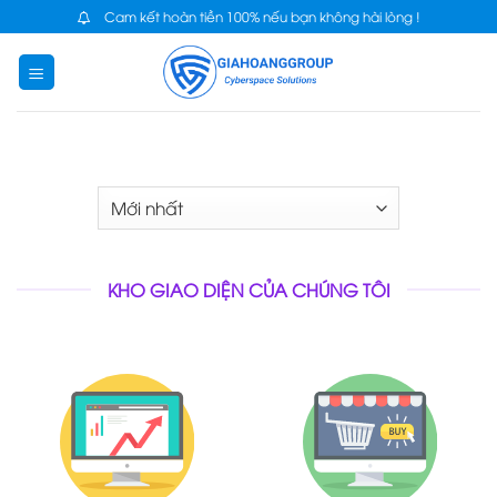
Skip
Cam kết hoàn tiền 100% nếu bạn không hài lòng !
to
content
KHO GIAO DIỆN CỦA CHÚNG TÔI