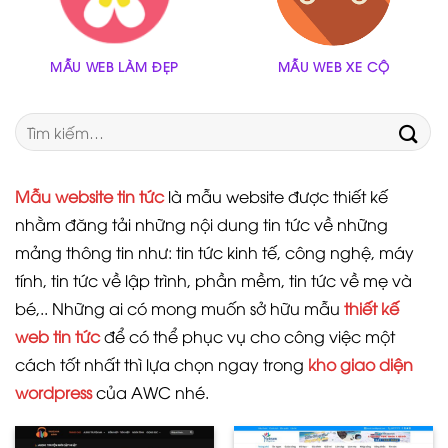
MẪU WEB LÀM ĐẸP
MẪU WEB XE CỘ
Tìm
kiếm:
Mẫu website tin tức
là mẫu website được thiết kế
nhằm đăng tải những nội dung tin tức về những
mảng thông tin như: tin tức kinh tế, công nghệ, máy
tính, tin tức về lập trình, phần mềm, tin tức về mẹ và
bé,.. Những ai có mong muốn sở hữu mẫu
thiết kế
web tin tức
để có thể phục vụ cho công việc một
cách tốt nhất thì lựa chọn ngay trong
kho giao diện
wordpress
của AWC nhé.