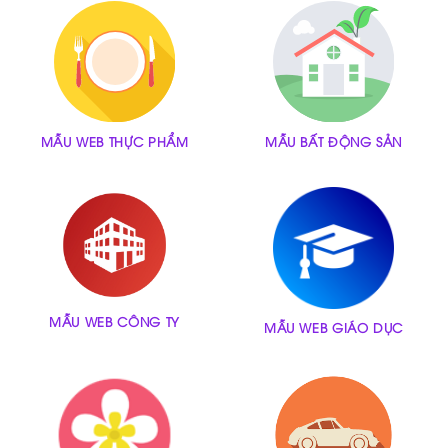
MẪU WEB THỰC PHẨM
MẪU BẤT ĐỘNG SẢN
MẪU WEB CÔNG TY
MẪU WEB GIÁO DỤC