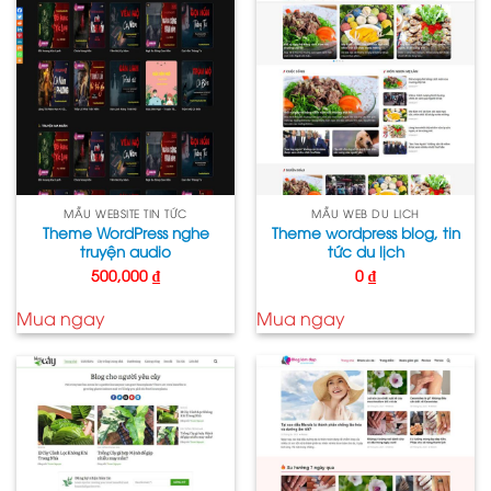
MẪU WEBSITE TIN TỨC
MẪU WEB DU LỊCH
Theme WordPress nghe
Theme wordpress blog, tin
truyện audio
tức du lịch
500,000
₫
0
₫
Mua ngay
Mua ngay