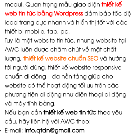
modul. Quan trọng mẫu giao diện
thiết kế
web tin tức bằng Wordpress
đảm bảo tốc độ
load trang cực nhanh và hiển thị tốt với các
thiết bị mobile, tab, pc.
Tuy là một website tin tức, nhưng website tại
AWC luôn được chăm chút về mặt chất
lượng,
thiết kế website chuẩn SEO
và hướng
tới người dùng, thiết kế website responsive –
chuẩn di dộng – đa nền tảng giúp cho
website có thể hoạt động tối ưu trên các
phương tiện di động như điện thoại di động
và máy tính bảng.
Nếu bạn cần
thiết kế web tin tức
theo yêu
cầu, hãy liên hệ với AWC theo:
E-mail:
info.qtdn@gmail.com