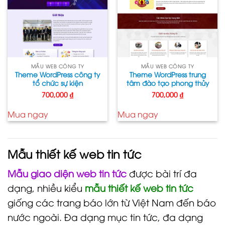
MẪU WEB CÔNG TY
MẪU WEB CÔNG TY
Theme WordPress công ty
Theme WordPress trung
tổ chức sự kiện
tâm đào tạo phong thủy
700,000
₫
700,000
₫
Mua ngay
Mua ngay
Mẫu thiết kế web tin tức
Mẫu giao diện web tin tức
được bài trí đa
dạng, nhiều kiểu
mẫu thiết kế web tin tức
giống các trang báo lớn từ Việt Nam đến báo
nước ngoài. Đa dạng mục tin tức, đa dạng