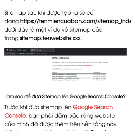
Sitemap sau khi được tạo ra sẽ có
dạng
https://tenmiencuaban.com/sitemap_inde
dưới dây là một ví dụ về sitemap của
trang
sitemap.tenwebsite.xxx
.
Làm sao để đưa Sitemap lên Google Search Console?
Trước khi đưa sitemap lên
Google Search
Console
, bạn phải đảm bảo rằng website
của mình đã được thêm trên nền tảng này.