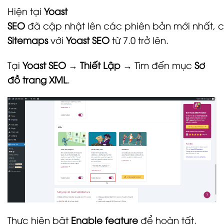
Hiện tại
Yoast
SEO
đã cập nhật lên các phiên bản mới nhất, 
Sitemaps
với
Yoast SEO
từ 7.0 trở lên.
Tại
Yoast SEO
→
Thiết Lập →
Tìm đến mục
Sơ
đồ trang XML
.
Thực hiện bật
Enable feature
để hoàn tất.