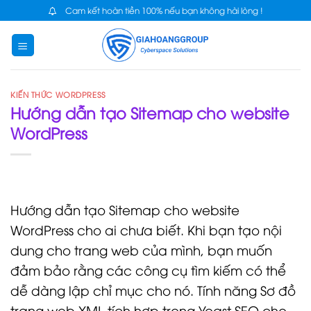
Skip
Cam kết hoàn tiền 100% nếu bạn không hài lòng !
to
content
KIẾN THỨC WORDPRESS
Hướng dẫn tạo Sitemap cho website
WordPress
Hướng dẫn tạo Sitemap cho website
WordPress cho ai chưa biết. Khi bạn tạo nội
dung cho trang web của mình, bạn muốn
đảm bảo rằng các công cụ tìm kiếm có thể
dễ dàng lập chỉ mục cho nó. Tính năng Sơ đồ
trang web XML tích hợp trong Yoast SEO cho