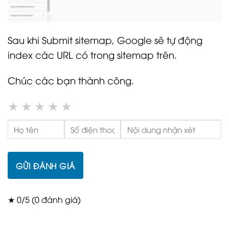
Sau khi Submit sitemap, Google sẽ tự động
index các URL có trong sitemap trên.
Chúc các bạn thành công.
★
★
★
★
★
GỬI ĐÁNH GIÁ
★ 0/5 (0 đánh giá)