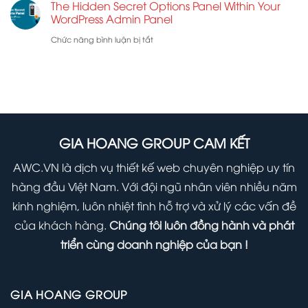
WordPress
The Hidden Secret Options Panel Within Your
Why
Guide:
WordPress Admin Panel
You
How
ở
Chức năng bình luận bị tắt
Should
to
The
Start
Safely
Hidden
Using
Update
Secret
it
WordPress
Options
Right
(Infographic)
Panel
GIA HOANG GROUP CAM KẾT
Away
Within
AWC.VN là dịch vụ thiết kế web chuyên nghiệp uy tín
Your
hàng đầu Việt Nam. Với đội ngũ nhân viên nhiều năm
WordPress
kinh nghiệm, luôn nhiệt tình hỗ trợ và xử lý các vấn đề
Admin
của khách hàng.
Chúng tôi luôn đồng hành và phát
Panel
triển cùng doanh nghiệp của bạn !
GIA HOANG GROUP