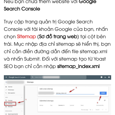
Nếu bạn chưa thêm website với
Google
Search Console
Truy cập trang quản trị Google Search
Console với tài khoản Google của bạn, nhấn
chọn
Sitemap
(
Sơ đồ trang web
) tại cột bên
trái. Mục nhập địa chỉ sitemap sẽ hiển thị, bạn
chỉ cần điền đường dẫn đến file sitemap.xml
và nhấn Submit. Đối với sitemap tạo từ Yoast
SEO bạn chỉ cần nhập
sitemap_index.xml