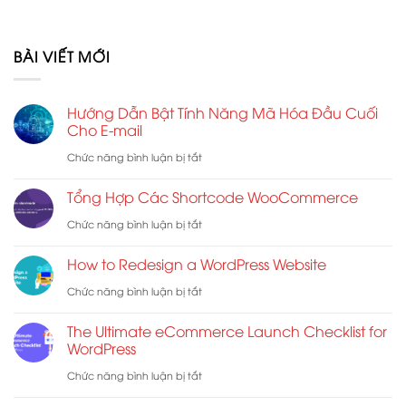
BÀI VIẾT MỚI
Hướng Dẫn Bật Tính Năng Mã Hóa Đầu Cuối
Cho E-mail
ở
Chức năng bình luận bị tắt
Hướng
Tổng Hợp Các Shortcode WooCommerce
Dẫn
ở
Chức năng bình luận bị tắt
Bật
Tổng
Tính
How to Redesign a WordPress Website
Hợp
Năng
ở
Chức năng bình luận bị tắt
Các
Mã
How
Shortcode
The Ultimate eCommerce Launch Checklist for
Hóa
to
WordPress
WooCommerce
Đầu
Redesign
ở
Chức năng bình luận bị tắt
Cuối
a
The