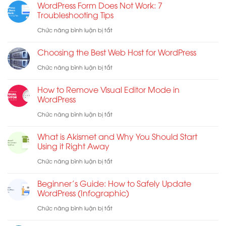
Cho
WordPress Form Does Not Work: 7
WordPress
Ultimate
Troubleshooting Tips
E-
Website
eCommerce
ở
Chức năng bình luận bị tắt
mail
Launch
WordPress
Choosing the Best Web Host for WordPress
Checklist
Form
ở
Chức năng bình luận bị tắt
for
Does
Choosing
WordPress
Not
How to Remove Visual Editor Mode in
the
WordPress
Work:
Best
ở
Chức năng bình luận bị tắt
7
Web
How
Troubleshooting
What is Akismet and Why You Should Start
Host
to
Tips
Using it Right Away
for
Remove
ở
Chức năng bình luận bị tắt
WordPress
Visual
What
Beginner’s Guide: How to Safely Update
Editor
is
WordPress (Infographic)
Mode
Akismet
ở
Chức năng bình luận bị tắt
in
and
Beginner’s