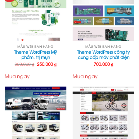
MẪU WEB BÁN HÀNG
MẪU WEB BÁN HÀNG
Theme WordPress Mỹ
Theme WordPress công ty
phẩm, trị mụn
cung cấp máy phát điện
Giá
Giá
300,000
₫
250,000
₫
700,000
₫
gốc
hiện
là:
tại
300,000 ₫.
là:
Mua ngay
Mua ngay
250,000 ₫.