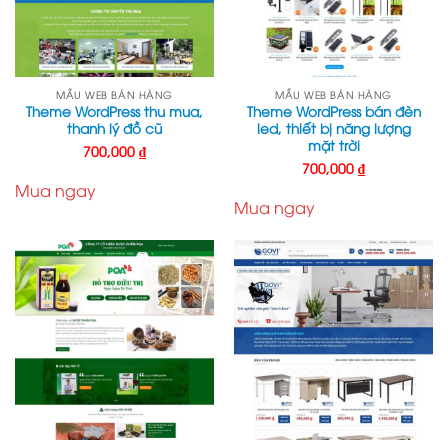
MẪU WEB BÁN HÀNG
MẪU WEB BÁN HÀNG
Theme WordPress thu mua,
Theme WordPress bán đèn
thanh lý đồ cũ
led, thiết bị năng lượng
mặt trời
700,000
₫
700,000
₫
Mua ngay
Mua ngay