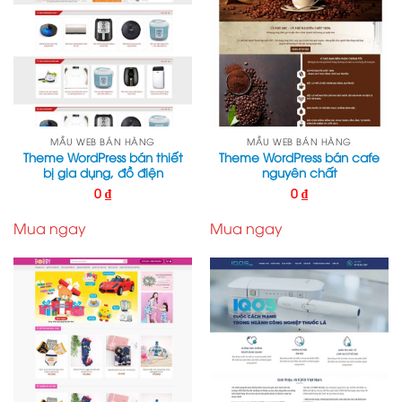
MẪU WEB BÁN HÀNG
MẪU WEB BÁN HÀNG
Theme WordPress bán thiết
Theme WordPress bán cafe
bị gia dụng, đồ điện
nguyên chất
0
₫
0
₫
Mua ngay
Mua ngay