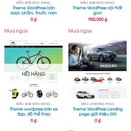
MẪU WEB BÁN HÀNG
MẪU WEB BÁN HÀNG
Theme WordPress bán
Theme WordPress nội thất
dược phẩm, thuốc nam
govi
0
₫
900,000
₫
Mua ngay
Mua ngay
HẾT HÀNG
MẪU WEB BÁN HÀNG
MẪU LANDING PAGE
Theme wordpress bán xe
Theme WordPress Landing
đạp, đồ thể thao
page giới thiệu ôtô
0
₫
0
₫