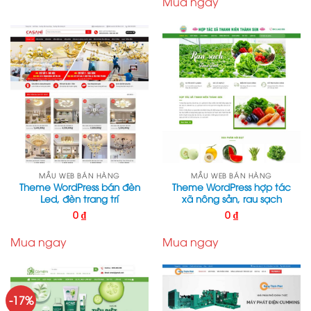
Mua ngay
MẪU WEB BÁN HÀNG
MẪU WEB BÁN HÀNG
Theme WordPress bán đèn
Theme WordPress hợp tác
Led, đèn trang trí
xã nông sản, rau sạch
0
₫
0
₫
Mua ngay
Mua ngay
-17%