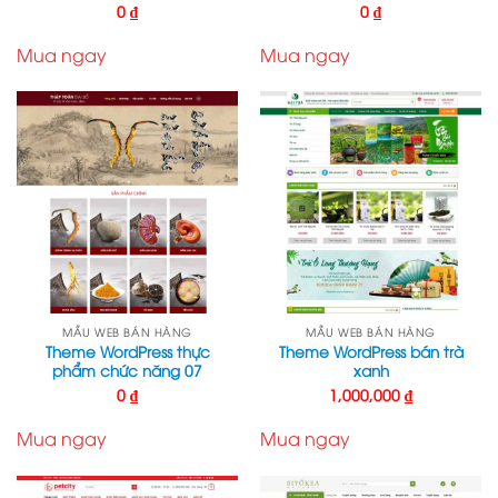
0
₫
0
₫
Mua ngay
Mua ngay
MẪU WEB BÁN HÀNG
MẪU WEB BÁN HÀNG
Theme WordPress thực
Theme WordPress bán trà
phẩm chức năng 07
xanh
0
₫
1,000,000
₫
Mua ngay
Mua ngay