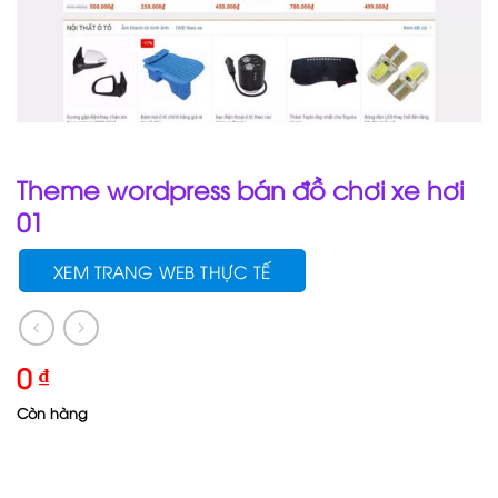
Theme wordpress bán đồ chơi xe hơi
01
XEM TRANG WEB THỰC TẾ
0
₫
Còn hàng