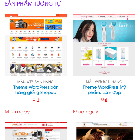
SẢN PHẨM TƯƠNG TỰ
MẪU WEB BÁN HÀNG
MẪU WEB BÁN HÀNG
Theme WordPress bán
Theme WordPress Mỹ
hàng giống Shopee
phẩm, Làm đẹp
0
₫
0
₫
Mua ngay
Mua ngay