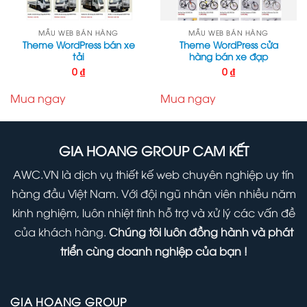
MẪU WEB BÁN HÀNG
MẪU WEB BÁN HÀNG
Theme WordPress bán xe
Theme WordPress cửa
tải
hàng bán xe đạp
0
₫
0
₫
Mua ngay
Mua ngay
GIA HOANG GROUP CAM KẾT
AWC.VN là dịch vụ thiết kế web chuyên nghiệp uy tín
hàng đầu Việt Nam. Với đội ngũ nhân viên nhiều năm
kinh nghiệm, luôn nhiệt tình hỗ trợ và xử lý các vấn đề
của khách hàng.
Chúng tôi luôn đồng hành và phát
triển cùng doanh nghiệp của bạn !
GIA HOANG GROUP