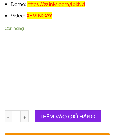
Demo:
https://zzlinks.com/IbkNd
Video:
XEM NGAY
Còn hàng
Số lượng
THÊM VÀO GIỎ HÀNG