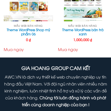
MẪU WEB BÁN HÀNG
MẪU WEB BÁN HÀNG
Theme WordPress Shop mỹ
Theme WordPress bán trà
phẩm 06
xanh
0
₫
1,000,000
₫
Mua ngay
Mua ngay
GIA HOANG GROUP CAM KẾT
AWC.VN là dịch vụ thiết kế web chuyên nghiệp uy tín
hàng đầu Việt Nam. Với đội ngũ nhân viên nhiều năm
kinh nghiệm, luôn nhiệt tình hỗ trợ và xử lý các vấn đề
của khách hàng.
Chúng tôi luôn đồng hành và phát
triển cùng doanh nghiệp của bạn !