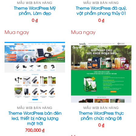
MẪU WEB BÁN HÀNG
MẪU WEB BÁN HÀNG
Theme WordPress Mỹ
Theme WordPress đá quý,
phẩm, Làm đẹp
vật phẩm phong thủy 01
0
₫
0
₫
Mua ngay
Mua ngay
MẪU WEB BÁN HÀNG
MẪU WEB BÁN HÀNG
Theme WordPress bán đèn
Theme WordPress thực
led, thiết bị năng lượng
phẩm chức năng 08
mặt trời
0
₫
700,000
₫