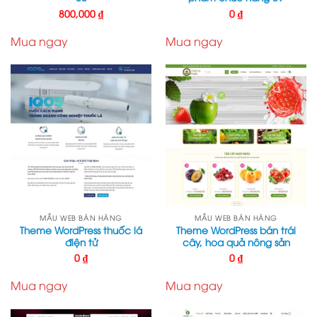
800,000
₫
0
₫
Mua ngay
Mua ngay
MẪU WEB BÁN HÀNG
MẪU WEB BÁN HÀNG
Theme WordPress thuốc lá
Theme WordPress bán trái
điện tử
cây, hoa quả nông sản
0
₫
0
₫
Mua ngay
Mua ngay