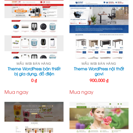
MẪU WEB BÁN HÀNG
MẪU WEB BÁN HÀNG
Theme WordPress bán thiết
Theme WordPress nội thất
bị gia dụng, đồ điện
govi
0
₫
900,000
₫
Mua ngay
Mua ngay