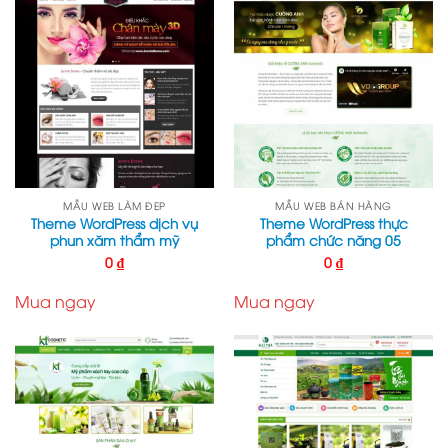
MẪU WEB LÀM ĐẸP
MẪU WEB BÁN HÀNG
Theme WordPress dịch vụ
Theme WordPress thực
phun xăm thẩm mỹ
phẩm chức năng 05
0
₫
0
₫
Mua ngay
Mua ngay