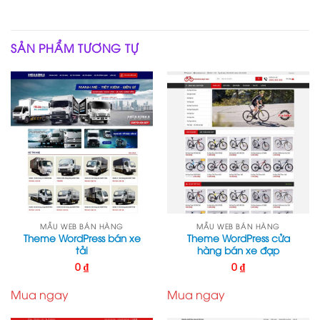
SẢN PHẨM TƯƠNG TỰ
MẪU WEB BÁN HÀNG
MẪU WEB BÁN HÀNG
Theme WordPress bán xe
Theme WordPress cửa
tải
hàng bán xe đạp
0
₫
0
₫
Mua ngay
Mua ngay