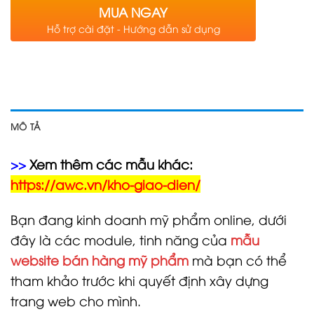
MUA NGAY
Hỗ trợ cài đặt - Hướng dẫn sử dụng
MÔ TẢ
>>
Xem thêm các mẫu khác:
https://awc.vn/kho-giao-dien/
Bạn đang kinh doanh mỹ phẩm online, dưới
đây là các module, tinh năng của
mẫu
website bán hàng mỹ phẩm
mà bạn có thể
tham khảo trước khi quyết định xây dựng
trang web cho mình.