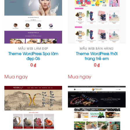
MẪU WEB LÀM ĐẸP
MẪU WEB BÁN HÀNG
Theme WordPress Spa làm
Theme WordPress thời
đẹp 06
trang trẻ em
0
₫
0
₫
Mua ngay
Mua ngay