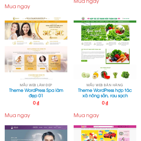
Mua ngay
Mua ngay
MẪU WEB LÀM ĐẸP
MẪU WEB BÁN HÀNG
Theme WordPress Spa làm
Theme WordPress hợp tác
đẹp 01
xã nông sản, rau sạch
0
₫
0
₫
Mua ngay
Mua ngay