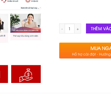
Số lượng
THÊM VÀ
MUA NG
Hỗ trợ cài đặt - Hướn