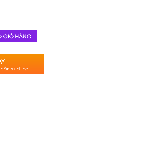
O GIỎ HÀNG
AY
g dẫn sử dụng