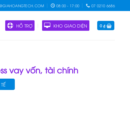
O@GIAHOANGTECH.COM
08:00 - 17:00
07 0210 6686
HỖ TRỢ
KHO GIAO DIỆN
0
₫
s vay vốn, tài chính
 TẾ