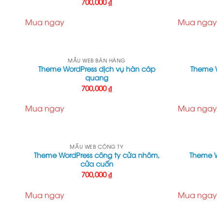
700,000
₫
Mua ngay
Mua ngay
MẪU WEB BÁN HÀNG
Theme WordPress dịch vụ hàn cáp
Theme W
quang
700,000
₫
Mua ngay
Mua ngay
MẪU WEB CÔNG TY
Theme WordPress công ty cửa nhôm,
Theme W
cửa cuốn
700,000
₫
Mua ngay
Mua ngay