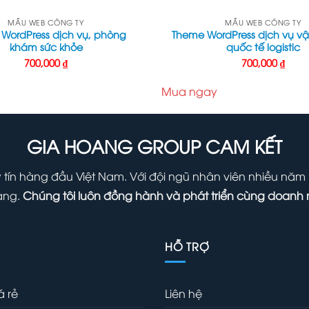
MẪU WEB CÔNG TY
MẪU WEB CÔNG TY
WordPress dịch vụ, phòng
Theme WordPress dịch vụ v
khám sức khỏe
quốc tế logistic
700,000
₫
700,000
₫
Mua ngay
GIA HOANG GROUP CAM KẾT
ín hàng đầu Việt Nam. Với đội ngũ nhân viên nhiều năm ki
àng.
Chúng tôi luôn đồng hành và phát triển cùng doanh 
HỖ TRỢ
á rẻ
Liên hệ