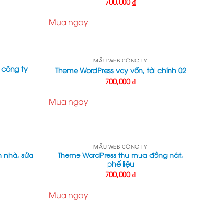
700,000
₫
Mua ngay
MẪU WEB CÔNG TY
 công ty
Theme WordPress vay vốn, tài chính 02
700,000
₫
Mua ngay
MẪU WEB CÔNG TY
n nhà, sửa
Theme WordPress thu mua đồng nát,
phế liệu
700,000
₫
Mua ngay