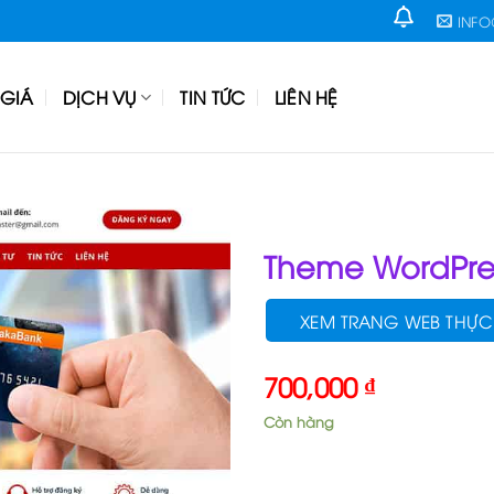
INF
GIÁ
DỊCH VỤ
TIN TỨC
LIÊN HỆ
Theme WordPres
XEM TRANG WEB THỰC
700,000
₫
Còn hàng