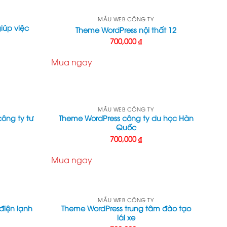
MẪU WEB CÔNG TY
iúp việc
Theme WordPress nội thất 12
700,000
₫
Mua ngay
MẪU WEB CÔNG TY
công ty tư
Theme WordPress công ty du học Hàn
Quốc
700,000
₫
Mua ngay
MẪU WEB CÔNG TY
điện lạnh
Theme WordPress trung tâm đào tạo
lái xe