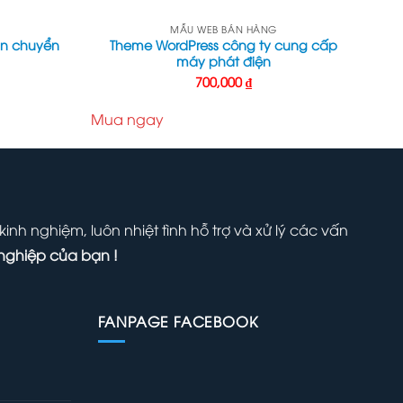
MẪU WEB BÁN HÀNG
ận chuyển
Theme WordPress công ty cung cấp
máy phát điện
700,000
₫
Mua ngay
nh nghiệm, luôn nhiệt tình hỗ trợ và xử lý các vấn
nghiệp của bạn !
FANPAGE FACEBOOK