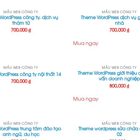
MẪU WEB CÔNG TY
MẪU WEB CÔNG TY
ordPress công ty, dịch vụ
Theme WordPress dịch vụ g
thám tử
nhà
700,000
₫
700,000
₫
Mua ngay
MẪU WEB CÔNG TY
MẪU WEB CÔNG TY
Theme WordPress giới thiệu 
rdPress công ty nội thất 14
vấn doanh nghiệp
700,000
₫
800,000
₫
Mua ngay
MẪU WEB CÔNG TY
MẪU WEB CÔNG TY
ordPress trung tâm đào tạo
Theme wordpress sửa chữa 
anh ngữ, du học
02