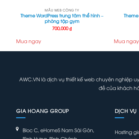
MẪU WEB CÔNG TY
Theme WordPress trung tâm thể hình –
Theme 
phòng tập gym
700,000
₫
Mua ngay
Mua ngay
AWC.VN là dịch vụ thiết kế web chuyên nghiệp uy t
đề của khách h
GIA HOANG GROUP
DỊCH VỤ
Bloc C, eHomeS Nam Sài Gòn,
Hosting gi
Bình Hưng, Bình Chánh