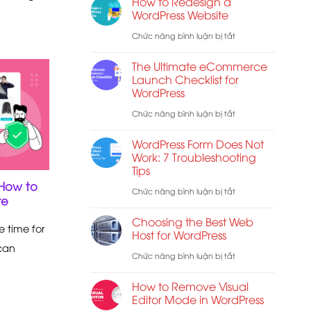
How to Redesign a
Năng
Hợp
WordPress Website
Mã
Các
ở
Chức năng bình luận bị tắt
Hóa
Shortcode
How
Đầu
The Ultimate eCommerce
WooCommerce
to
Launch Checklist for
Cuối
WordPress
Redesign
Cho
a
ở
Chức năng bình luận bị tắt
E-
WordPress
The
mail
WordPress Form Does Not
Website
Ultimate
Work: 7 Troubleshooting
Tips
eCommerce
 How to
Launch
ở
Chức năng bình luận bị tắt
re
Checklist
WordPress
Choosing the Best Web
e time for
for
Form
Host for WordPress
can
WordPress
Does
ở
Chức năng bình luận bị tắt
Not
Choosing
How to Remove Visual
Work:
the
Editor Mode in WordPress
7