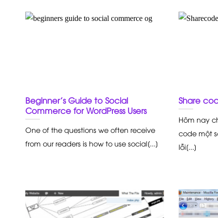
Beginner’s Guide to Social
Share cod
Commerce for WordPress Users
Hôm nay ch
One of the questions we often receive
code một s
from our readers is how to use social[...]
lỗi[...]