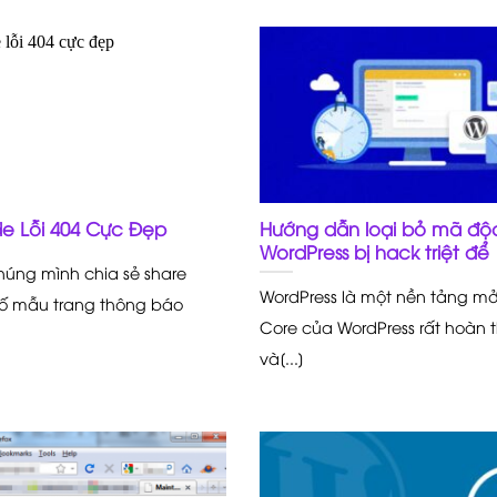
e Lỗi 404 Cực Đẹp
Hướng dẫn loại bỏ mã độc
WordPress bị hack triệt để
úng mình chia sẻ share
WordPress là một nền tảng m
ố mẫu trang thông báo
Core của WordPress rất hoàn t
và[...]