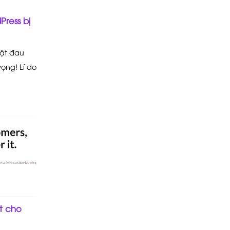
Press bị
hật đau
ọng! Lí do
t cho