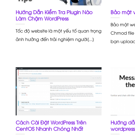
Hướng Dẫn Kiểm Tra Plugin Nào
Bảo mật 
Làm Chậm WordPress
Bảo mật w
Tốc độ website là một yếu tố quan trọng
Chmod file
ảnh hưởng đến trải nghiệm người[...]
bạn upload[
Cách Cài Đặt WordPress Trên
Hướng dẫn
CentOS Nhanh Chóng Nhất
wordpress