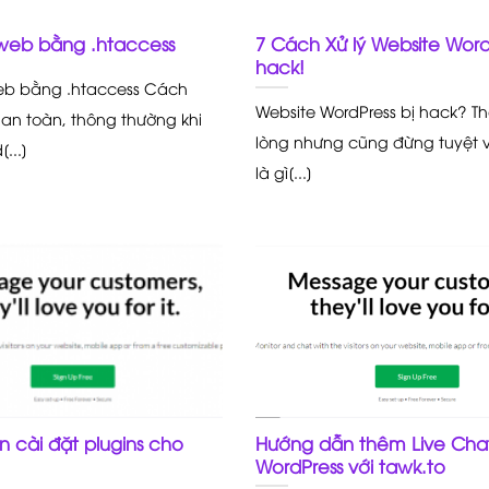
web bằng .htaccess
7 Cách Xử lý Website Word
hack!
eb bằng .htaccess Cách
Website WordPress bị hack? T
 an toàn, thông thường khi
lòng nhưng cũng đừng tuyệt v
...]
là gì[...]
 cài đặt plugins cho
Hướng dẫn thêm Live Cha
WordPress với tawk.to