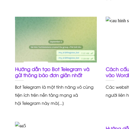
Hướng dẫn tạo Bot Telegram và
Cách cấu 
gửi thông báo đơn giản nhất
vào WordP
Bot Telegram là một tính năng vô cùng
Các websit
tiện ích trên nền tảng mạng xã
người liên h
hội Telegram này mà[...]
Hướng dẫn