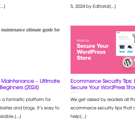
...]
5, 2024 by Editorial[...]
 Maintenance – Ultimate
Ecommerce Security Tips:
Beginners (2024)
Secure Your WordPress Sto
 a fantastic platform for
We get asked by readers all th
bsites and blogs. It’s easy to
ecommerce security tips that 
zable,[...]
help[...]