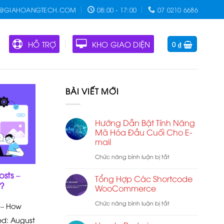
O@GIAHOANGTECH.COM
08:00 - 17:00
07 0210 6686
HỖ TRỢ
KHO GIAO DIỆN
0
₫
BÀI VIẾT MỚI
Hướng Dẫn Bật Tính Năng
Mã Hóa Đầu Cuối Cho E-
mail
ở
Chức năng bình luận bị tắt
Hướng
sts –
Tổng Hợp Các Shortcode
?
Dẫn
WooCommerce
Bật
ở
Chức năng bình luận bị tắt
 – How
Tính
Tổng
d: August