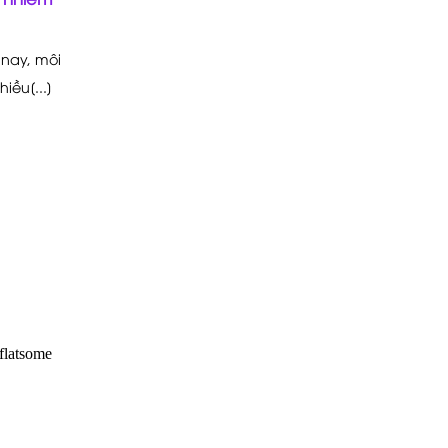
 nay, môi
iều[...]