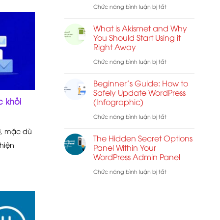
Best
ở
Chức năng bình luận bị tắt
Troubleshooting
Web
How
Tips
What is Akismet and Why
Host
to
You Should Start Using it
for
Right Away
Remove
WordPress
Visual
ở
Chức năng bình luận bị tắt
Editor
What
Beginner’s Guide: How to
Mode
is
Safely Update WordPress
 khỏi
(Infographic)
in
Akismet
WordPress
and
ở
Chức năng bình luận bị tắt
Why
Beginner’s
ở, mặc dù
The Hidden Secret Options
You
Guide:
hiện
Panel Within Your
WordPress Admin Panel
Should
How
Start
to
ở
Chức năng bình luận bị tắt
Using
Safely
The
it
Update
Hidden
Right
WordPress
Secret