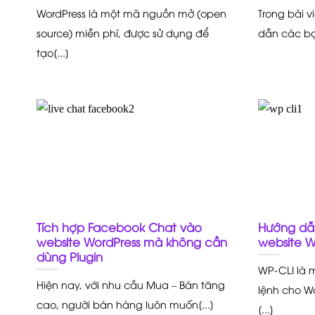
WordPress là một mã nguồn mở (open
Trong bài 
source) miễn phí, được sử dụng để
dẫn các bạn
tạo[...]
Tích hợp Facebook Chat vào
Hướng dẫn
website WordPress mà không cần
website W
dùng Plugin
WP-CLI là 
Hiện nay, với nhu cầu Mua – Bán tăng
lệnh cho Wo
cao, người bán hàng luôn muốn[...]
[...]