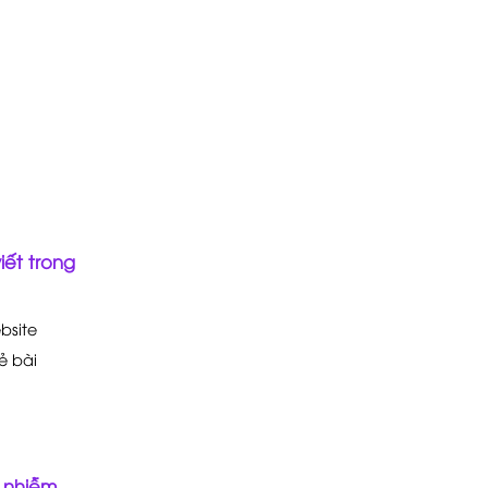
iết trong
bsite
ẻ bài
ị nhiễm