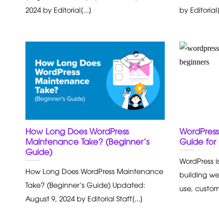
2024 by Editorial[...]
by Editorial[
How Long Does WordPress
WordPress
Maintenance Take? (Beginner’s
Guide for 
Guide)
WordPress is
How Long Does WordPress Maintenance
building we
Take? (Beginner’s Guide) Updated:
use, customi
August 9, 2024 by Editorial Staff[...]