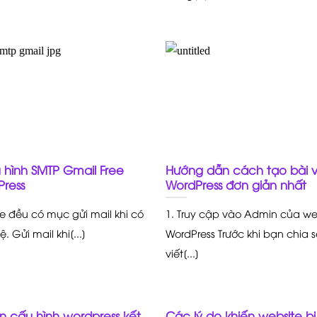
hình SMTP Gmail Free
Hướng dẫn cách tạo bài v
ress
WordPress đơn giản nhất
e đều có mục gửi mail khi có
1. Truy cập vào Admin của we
ệ. Gửi mail khi[...]
WordPress Trước khi bạn chia s
viết[...]
 cấu hình wordpress kết
Các lý do khiến website b