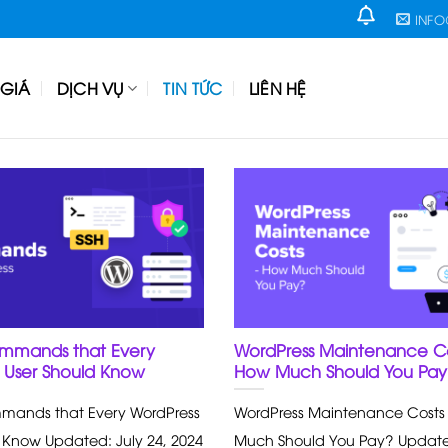
INF
GIÁ
DỊCH VỤ
TIN TỨC
LIÊN HỆ
ommands that Every
WordPress Maintenance Co
 User Should Know
How Much Should You Pay
mands that Every WordPress
WordPress Maintenance Costs
 Know Updated: July 24, 2024
Much Should You Pay? Update