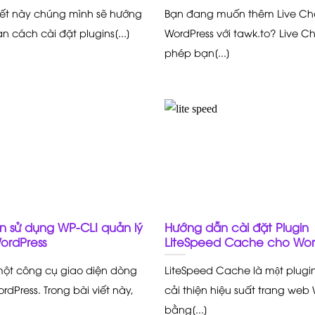
viết này chúng mình sẽ hướng
Bạn đang muốn thêm Live Ch
 cách cài đặt plugins[...]
WordPress với tawk.to? Live C
phép bạn[...]
 sử dụng WP-CLI quản lý
Hướng dẫn cài đặt Plugin
ordPress
LiteSpeed Cache cho Wor
một công cụ giao diện dòng
LiteSpeed Cache là một plugi
rdPress. Trong bài viết này,
cải thiện hiệu suất trang web
bằng[...]