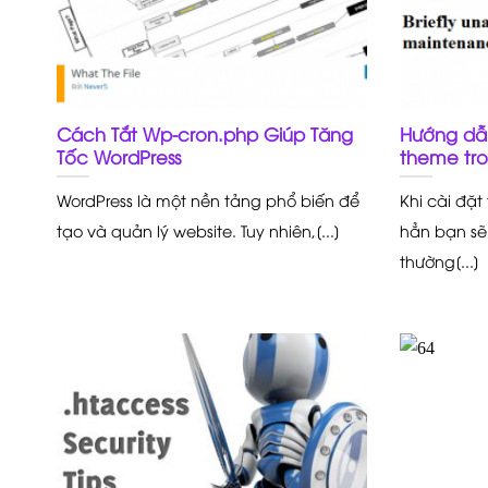
Cách Tắt Wp-cron.php Giúp Tăng
Hướng dẫn
Tốc WordPress
theme tro
WordPress là một nền tảng phổ biến để
Khi cài đặ
tạo và quản lý website. Tuy nhiên,[...]
hẳn bạn sẽ
thường[...]