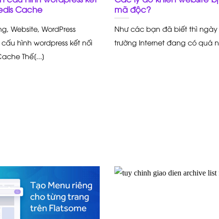
edis Cache
mã độc?
ing, Website, WordPress
Như các bạn đã biết thì ngày
cấu hình wordpress kết nối
trường Internet đang có quá nh
ache Thế[...]