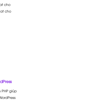
at cho
hat cho
dPress
n PHP giúp
 WordPress